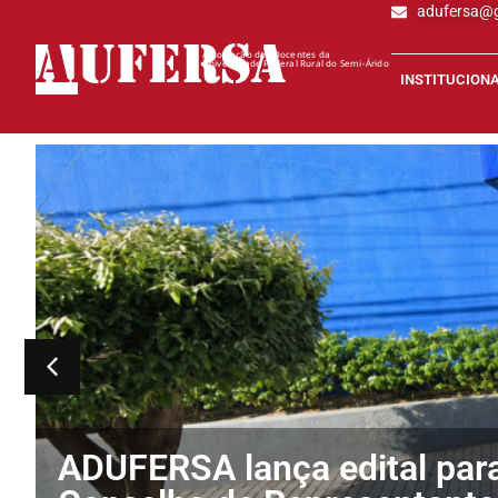
adufersa@
AD
UFERSA
Associação dos Docentes da
Universidade Federal Rural do Semi-Árido
INSTITUCION
ADUFERSA lança edital para 