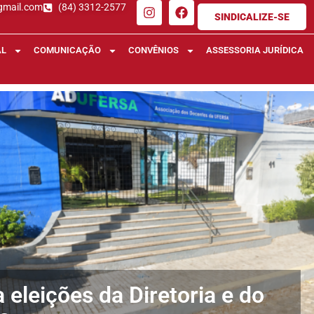
gmail.com
(84) 3312-2577
SINDICALIZE-SE
AL
COMUNICAÇÃO
CONVÊNIOS
ASSESSORIA JURÍDICA
eleições da Diretoria e do