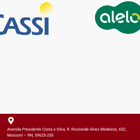
Avenida Presidente Costa e Silva, R. Rosineide Alves Medeiros, 652,
Mossoró – RN, 59625-255