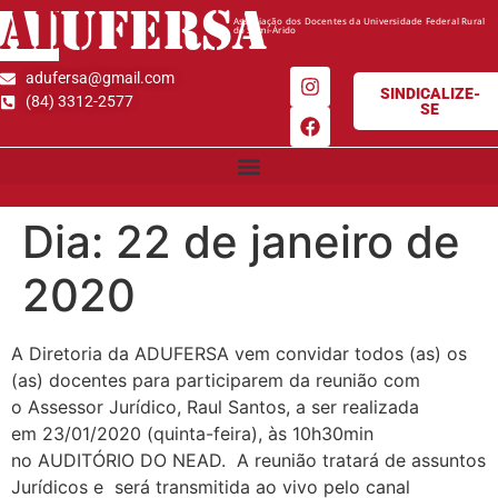
AD
UFERSA
Associação dos Docentes da Universidade Federal Rural
do Semi-Árido
adufersa@gmail.com
SINDICALIZE-
(84) 3312-2577
SE
Dia:
22 de janeiro de
2020
A Diretoria da ADUFERSA vem convidar todos (as) os
(as) docentes para participarem da reunião com
o Assessor Jurídico, Raul Santos, a ser realizada
em 23/01/2020 (quinta-feira), às 10h30min
no AUDITÓRIO DO NEAD. A reunião tratará de assuntos
Jurídicos e será transmitida ao vivo pelo canal