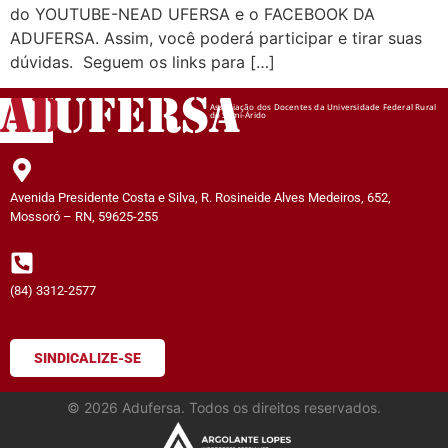
do YOUTUBE-NEAD UFERSA e o FACEBOOK DA
ADUFERSA. Assim, você poderá participar e tirar suas
dúvidas. Seguem os links para […]
AD
UFERSA
Associação dos Docentes da Universidade Federal Rural
do Semi-Árido
Avenida Presidente Costa e Silva, R. Rosineide Alves Medeiros, 652,
Mossoró – RN, 59625-255
(84) 3312-2577
SINDICALIZE-SE
©
2026
Adufersa. Todos os direitos reservados.