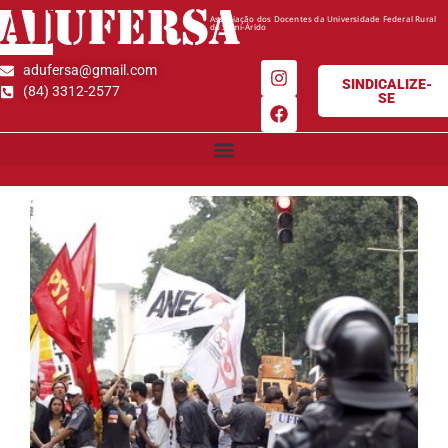
AD
UFERSA
Associação dos Docentes da Universidade Federal Rural
do Semi-Árido
adufersa@gmail.com
SINDICALIZE-
(84) 3312-2577
SE