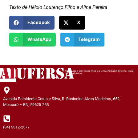
Texto de Hélcio Lourenço Filho e Aline Pereira
Facebook
X
WhatsApp
Telegram
AD
UFERSA
Associação dos Docentes da Universidade Federal Rural
do Semi-Árido
Avenida Presidente Costa e Silva, R. Rosineide Alves Medeiros, 652,
Mossoró – RN, 59625-255
(84) 3312-2577