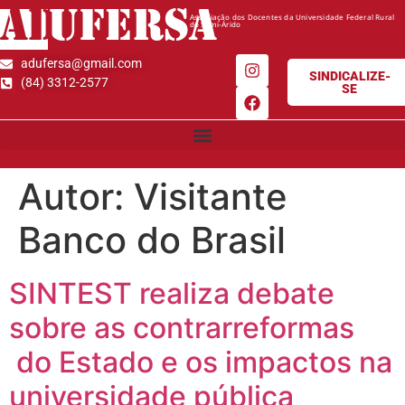
AD
UFERSA
Associação dos Docentes da Universidade Federal Rural
do Semi-Árido
adufersa@gmail.com
SINDICALIZE-
(84) 3312-2577
SE
Autor:
Visitante
Banco do Brasil
SINTEST realiza debate
sobre as contrarreformas
do Estado e os impactos na
universidade pública