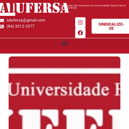
AD
UFERSA
Associação dos Docentes da Universidade Federal Rural
do Semi-Árido
adufersa@gmail.com
SINDICALIZE-
(84) 3312-2577
SE