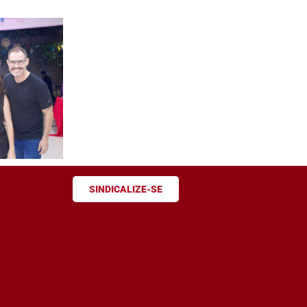
SINDICALIZE-SE