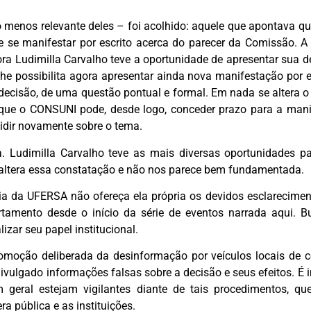
menos relevante deles – foi acolhido: aquele que apontava que
 de se manifestar por escrito acerca do parecer da Comissão. 
ora Ludimilla Carvalho teve a oportunidade de apresentar sua d
lhe possibilita agora apresentar ainda nova manifestação por 
na decisão, de uma questão pontual e formal. Em nada se altera 
a que o CONSUNI pode, desde logo, conceder prazo para a mani
ecidir novamente sobre o tema.
. Ludimilla Carvalho teve as mais diversas oportunidades pa
altera essa constatação e não nos parece bem fundamentada.
a da UFERSA não ofereça ela própria os devidos esclarecime
amento desde o início da série de eventos narrada aqui. Bus
izar seu papel institucional.
moção deliberada da desinformação por veículos locais de 
ivulgado informações falsas sobre a decisão e seus efeitos. 
 geral estejam vigilantes diante de tais procedimentos, 
ra pública e as instituições.