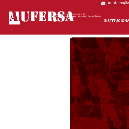
adufersa@
AD
UFERSA
Associação dos Docentes da
Universidade Federal Rural do Semi-Árido
INSTITUCION