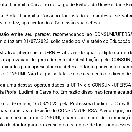
rofa. Ludimilla Carvalho do cargo de Reitora da Universidade Fe
a Profa. Ludimilla Carvalho foi instada a manifestar-se sobre
ssim o fez, apresentando à Comissão sua defesa.
ssão emite seu parecer, recomendando ao CONSUNI/UFERSA
 o faz em 31/07/2023, solicitando ao Ministério da Educação 
strativo aberto pela UFRN – através do qual o diploma de do
 a aprovação do procedimento de destituição pelo CONSUNI
unidades para apresentar sua defesa – tanto por escrito quant
do CONSUNI. Não há que se falar em cerceamento do direito de 
cada uma dessas oportunidades, a UFRN e o CONSUNI/UFERSA 
a Profa. Ludimilla Carvalho. Em razão disso, não foram acatad
no dia de ontem, 16/08/2023, pela Professora Ludimilla Carval
rias maneiras a decisão do CONSUNI/UFERSA. Alegou que, no 
to à competência do CONSUNI, quanto ao modo de composiç
lo de doutor para o exercício do cargo de Reitor. Todos esse