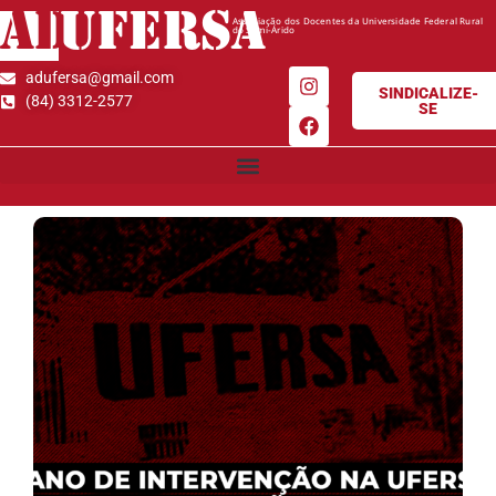
AD
UFERSA
Associação dos Docentes da Universidade Federal Rural
do Semi-Árido
adufersa@gmail.com
SINDICALIZE-
(84) 3312-2577
SE