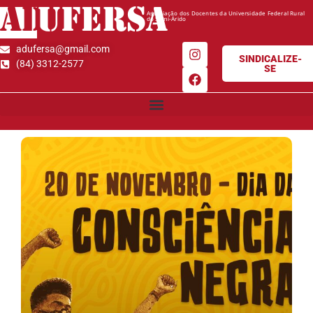
AD
UFERSA
Associação dos Docentes da Universidade Federal Rural
do Semi-Árido
adufersa@gmail.com
SINDICALIZE-
(84) 3312-2577
SE