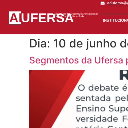
adufersa@
AD
UFERSA
Associação dos Docentes da Universidade
Federal Rural do Semi-Árido
INSTITUCION
Dia:
10 de junho 
Segmentos da Ufersa p