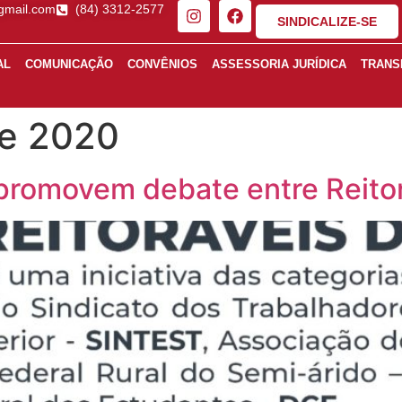
gmail.com
(84) 3312-2577
SINDICALIZE-SE
AL
COMUNICAÇÃO
CONVÊNIOS
ASSESSORIA JURÍDICA
TRANS
de 2020
romovem debate entre Reitor