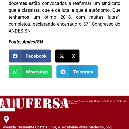
docentes estão convocados a reafirmar um sindicato
que é classista, que é de luta, e que é autônomo. Que
tenhamos um ótimo 2018, com muitas lutas”,
completou, declarando encerrado o 37º Congresso do
ANDES-SN.
Fonte: Andes/SN
Facebook
X
WhatsApp
Telegram
AD
UFERSA
Associação dos Docentes da Universidade Federal Rural
do Semi-Árido
Avenida Presidente Costa e Silva, R. Rosineide Alves Medeiros, 652,