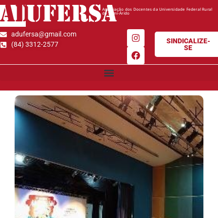
AD
UFERSA
Associação dos Docentes da Universidade Federal Rural
do Semi-Árido
adufersa@gmail.com
SINDICALIZE-
(84) 3312-2577
SE