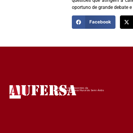
questões que atingem a cate
oportuno de grande debate e 
Facebook
AD
UFERSA
Associação dos Docentes da
Universidade Federal Rural do Semi-Árido