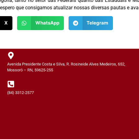
goria, tanto no setor das Federais quanto das Estaduais e 
espero que consigamos atualizar nossas diversas pautas e avanç
X
WhatsApp
Telegram
Avenida Presidente Costa e Silva, R. Rosineide Alves Medeiros, 652,
Mossoró – RN, 59625-255
(84) 3312-2577