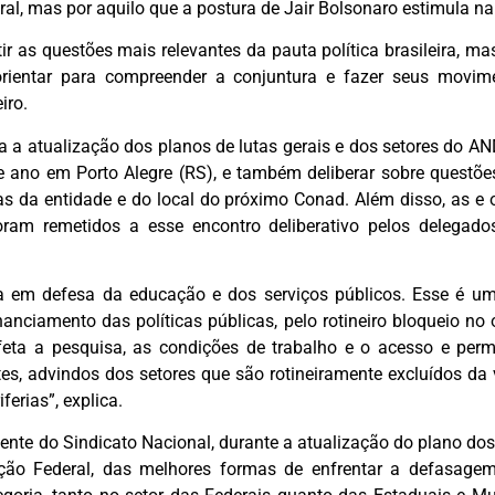
al, mas por aquilo que a postura de Jair Bolsonaro estimula n
 as questões mais relevantes da pauta política brasileira, m
ientar para compreender a conjuntura e fazer seus movimen
eiro.
a a atualização dos planos de lutas gerais e dos setores do A
 ano em Porto Alegre (RS), e também deliberar sobre questões
 da entidade e do local do próximo Conad. Além disso, as e os
oram remetidos a esse encontro deliberativo pelos delegad
a em defesa da educação e dos serviços públicos. Esse é 
nanciamento das políticas públicas, pelo rotineiro bloqueio 
afeta a pesquisa, as condições de trabalho e o acesso e per
es, advindos dos setores que são rotineiramente excluídos da 
ferias”, explica.
ente do Sindicato Nacional, durante a atualização do plano dos 
ão Federal, das melhores formas de enfrentar a defasagem 