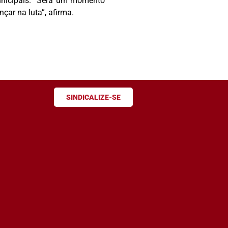
Municipais. “Será um momento
ar na luta”, afirma.
SINDICALIZE-SE