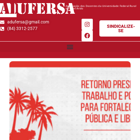
AD
UFERSA
Associação dos Docentes da Universidade Federal Rural
do Semi-Árido
adufersa@gmail.com
SINDICALIZE-
(84) 3312-2577
SE