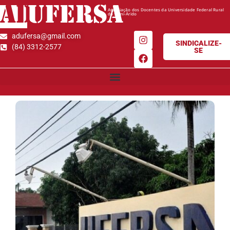
AD
UFERSA
Associação dos Docentes da Universidade Federal Rural
do Semi-Árido
adufersa@gmail.com
SINDICALIZE-
(84) 3312-2577
SE