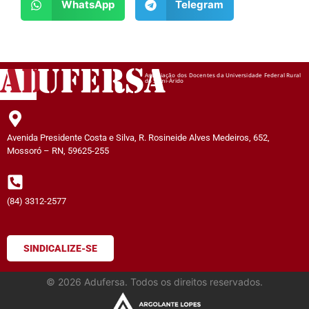
WhatsApp
Telegram
AD
UFERSA
Associação dos Docentes da Universidade Federal Rural
do Semi-Árido
Avenida Presidente Costa e Silva, R. Rosineide Alves Medeiros, 652,
Mossoró – RN, 59625-255
(84) 3312-2577
SINDICALIZE-SE
©
2026
Adufersa. Todos os direitos reservados.