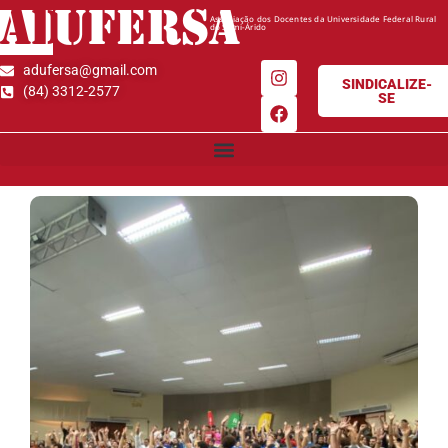
AD
UFERSA
Associação dos Docentes da Universidade Federal Rural
do Semi-Árido
adufersa@gmail.com
SINDICALIZE-
(84) 3312-2577
SE