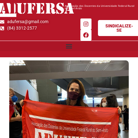
AD
UFERSA
Associação dos Docentes da Universidade Federal Rural
do Semi-Árido
adufersa@gmail.com
SINDICALIZE-
(84) 3312-2577
SE