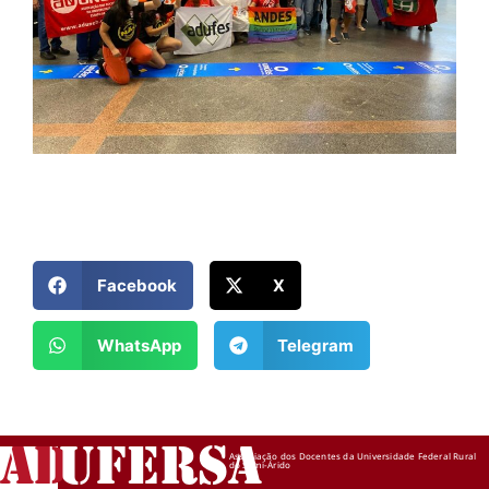
Facebook
X
WhatsApp
Telegram
AD
UFERSA
Associação dos Docentes da Universidade Federal Rural
do Semi-Árido