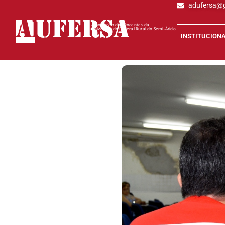
adufersa@
AD
UFERSA
Associação dos Docentes da
Universidade Federal Rural do Semi-Árido
INSTITUCION