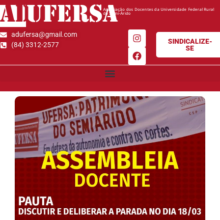
AD
UFERSA
Associação dos Docentes da Universidade Federal Rural
do Semi-Árido
adufersa@gmail.com
SINDICALIZE-
(84) 3312-2577
SE