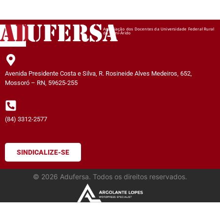
AD
UFERSA
Associação dos Docentes da Universidade Federal Rural
do Semi-Árido
Avenida Presidente Costa e Silva, R. Rosineide Alves Medeiros, 652,
Mossoró – RN, 59625-255
(84) 3312-2577
SINDICALIZE-SE
©
2026
Adufersa. Todos os direitos reservados.