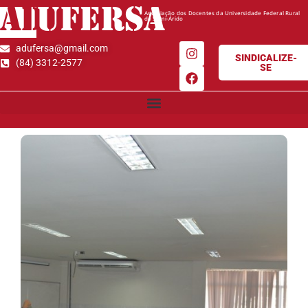
AD
UFERSA
Associação dos Docentes da Universidade Federal Rural
do Semi-Árido
adufersa@gmail.com
SINDICALIZE-
(84) 3312-2577
SE