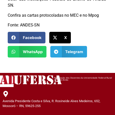
SN.
Confira as cartas protocoladas no MEC e no Mpog
Fonte: ANDES-SN
Facebook
X
WhatsApp
Telegram
AD
UFERSA
Associação dos Docentes da Universidade Federal Rural
do Semi-Árido
Avenida Presidente Costa e Silva, R. Rosineide Alves Medeiros, 652,
Mossoró – RN, 59625-255