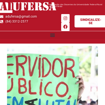
AD
UFERSA
Associação dos Docentes da Universidade Federal Rural
do Semi-Árido
adufersa@gmail.com
SINDICALIZE-
(84) 3312-2577
SE