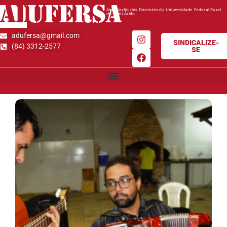
AD
UFERSA
Associação dos Docentes da Universidade Federal Rural
do Semi-Árido
adufersa@gmail.com
SINDICALIZE-
(84) 3312-2577
SE