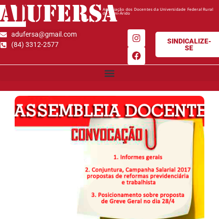
AD
UFERSA
Associação dos Docentes da Universidade Federal Rural
do Semi-Árido
adufersa@gmail.com
SINDICALIZE-
(84) 3312-2577
SE