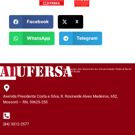
Facebook
X
WhatsApp
Telegram
AD
UFERSA
Associação dos Docentes da Universidade Federal Rural
do Semi-Árido
Avenida Presidente Costa e Silva, R. Rosineide Alves Medeiros, 652,
Mossoró – RN, 59625-255
(84) 3312-2577