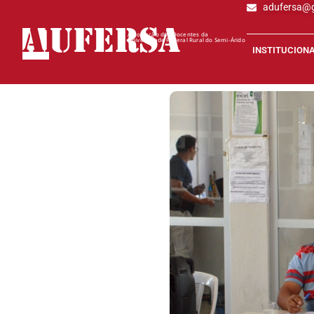
adufersa@
AD
UFERSA
Associação dos Docentes da
Universidade Federal Rural do Semi-Árido
INSTITUCION