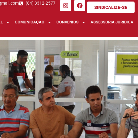
gmail.com
(84) 3312-2577
SINDICALIZE-SE
AL
COMUNICAÇÃO
CONVÊNIOS
ASSESSORIA JURÍDICA