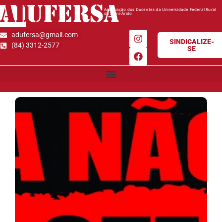
AD
UFERSA
Associação dos Docentes da Universidade Federal Rural
do Semi-Árido
adufersa@gmail.com
SINDICALIZE-
(84) 3312-2577
SE