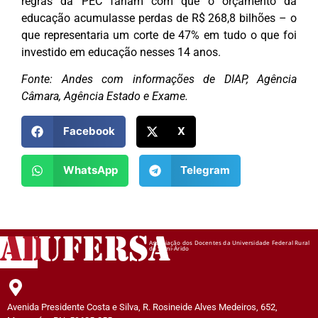
regras da PEC fariam com que o orçamento da
educação acumulasse perdas de R$ 268,8 bilhões – o
que representaria um corte de 47% em tudo o que foi
investido em educação nesses 14 anos.
Fonte: Andes com informações de DIAP, Agência
Câmara, Agência Estado e Exame.
Facebook
X
WhatsApp
Telegram
AD
UFERSA
Associação dos Docentes da Universidade Federal Rural
do Semi-Árido
Avenida Presidente Costa e Silva, R. Rosineide Alves Medeiros, 652,