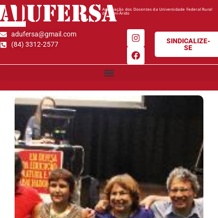
AD
UFERSA
Associação dos Docentes da Universidade Federal Rural
do Semi-Árido
adufersa@gmail.com
SINDICALIZE-
(84) 3312-2577
SE