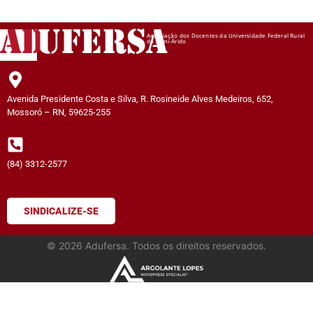
AD
UFERSA
Associação dos Docentes da Universidade Federal Rural
do Semi-Árido
Avenida Presidente Costa e Silva, R. Rosineide Alves Medeiros, 652,
Mossoró – RN, 59625-255
(84) 3312-2577
SINDICALIZE-SE
©
2026
Adufersa. Todos os direitos reservados.