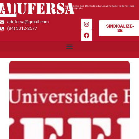
AD
UFERSA
Associação dos Docentes da Universidade Federal Rural
do Semi-Árido
adufersa@gmail.com
SINDICALIZE-
(84) 3312-2577
SE