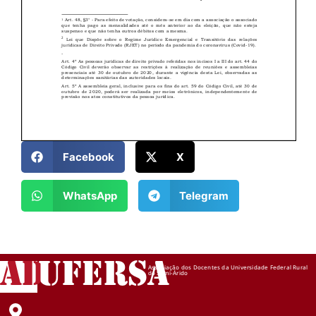
Facebook
X
WhatsApp
Telegram
AD
UFERSA
Associação dos Docentes da Universidade Federal Rural
do Semi-Árido