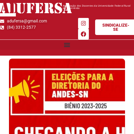
AD
UFERSA
Associação dos Docentes da Universidade Federal Rural
do Semi-Árido
adufersa@gmail.com
SINDICALIZE-
(84) 3312-2577
SE