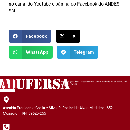
no canal do Youtube e página do Facebook do ANDES-
SN.
Facebook
X
WhatsApp
Telegram
AD
UFERSA
Associação dos Docentes da Universidade Federal Rural
do Semi-Árido
Avenida Presidente Costa e Silva, R. Rosineide Alves Medeiros, 652,
Mossoró – RN, 59625-255