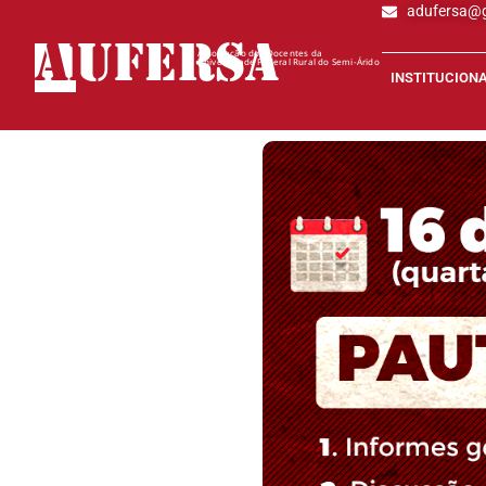
adufersa@
AD
UFERSA
Associação dos Docentes da
Universidade Federal Rural do Semi-Árido
INSTITUCION