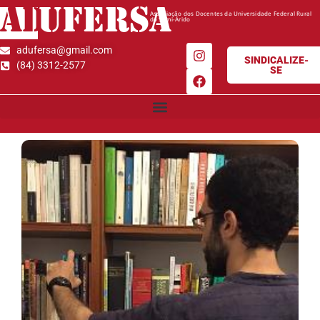
AD
UFERSA
Associação dos Docentes da Universidade Federal Rural
do Semi-Árido
adufersa@gmail.com
SINDICALIZE-
(84) 3312-2577
SE