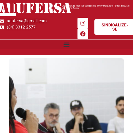
AD
UFERSA
Associação dos Docentes da Universidade Federal Rural
do Semi-Árido
adufersa@gmail.com
SINDICALIZE-
(84) 3312-2577
SE