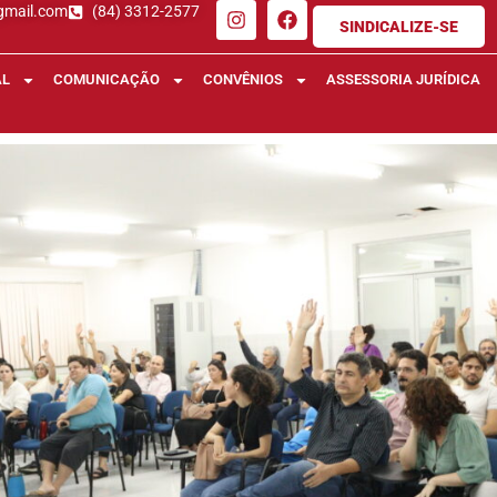
gmail.com
(84) 3312-2577
SINDICALIZE-SE
AL
COMUNICAÇÃO
CONVÊNIOS
ASSESSORIA JURÍDICA