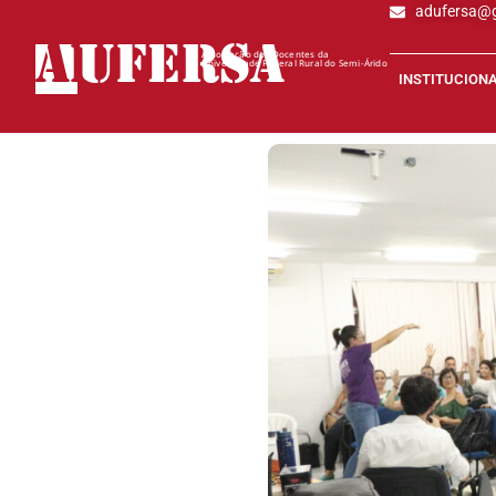
adufersa@
AD
UFERSA
Associação dos Docentes da
Universidade Federal Rural do Semi-Árido
INSTITUCION