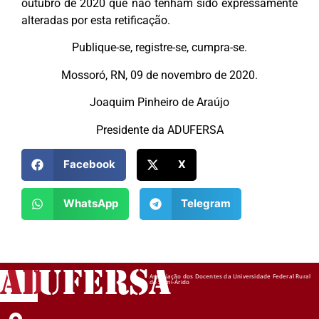
outubro de 2020 que não tenham sido expressamente
alteradas por esta retificação.
Publique-se, registre-se, cumpra-se.
Mossoró, RN, 09 de novembro de 2020.
Joaquim Pinheiro de Araújo
Presidente da ADUFERSA
Facebook
X
WhatsApp
Telegram
AD
UFERSA
Associação dos Docentes da Universidade Federal Rural
do Semi-Árido