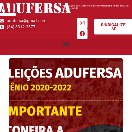
AD
UFERSA
Associação dos Docentes da Universidade Federal Rural
do Semi-Árido
adufersa@gmail.com
SINDICALIZE-
(84) 3312-2577
SE