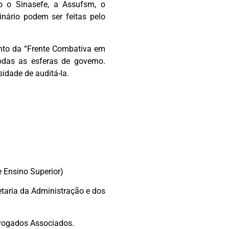
o o Sinasefe, a Assufsm, o
minário podem ser feitas pelo
ento da “Frente Combativa em
odas as esferas de governo.
idade de auditá-la.
e Ensino Superior)
etaria da Administração e dos
dvogados Associados.