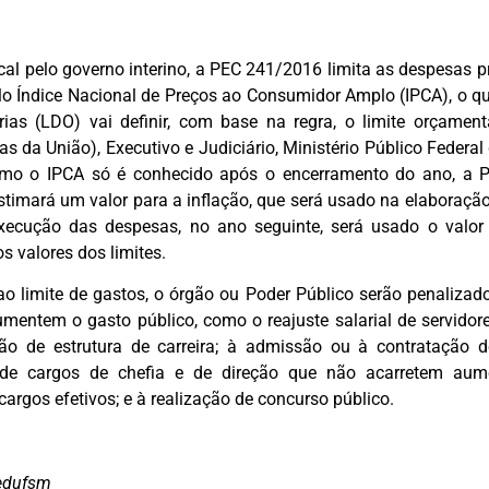
al pelo governo interino, a PEC 241/2016 limita as despesas p
elo Índice Nacional de Preços ao Consumidor Amplo (IPCA), o qu
rias (LDO) vai definir, com base na regra, o limite orçament
tas da União), Executivo e Judiciário, Ministério Público Federa
omo o IPCA só é conhecido após o encerramento do ano, a P
 estimará um valor para a inflação, que será usado na elaboração
xecução das despesas, no ano seguinte, será usado o valor f
s valores dos limites.
 limite de gastos, o órgão ou Poder Público serão penaliza
entem o gasto público, como o reajuste salarial de servidore
o de estrutura de carreira; à admissão ou à contratação de
 de cargos de chefia e de direção que não acarretem au
argos efetivos; e à realização de concurso público.
Sedufsm