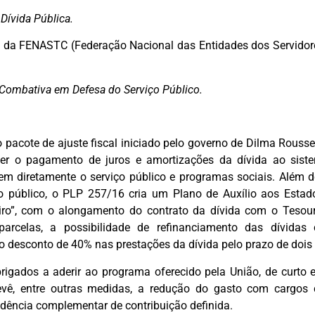
Dívida Pública.
 da FENASTC (Federação Nacional das Entidades dos Servidor
Combativa em Defesa do Serviço Público.
pacote de ajuste fiscal iniciado pelo governo de Dilma Roussef
r o pagamento de juros e amortizações da dívida ao siste
em diretamente o serviço público e programas sociais. Além d
o público, o PLP 257/16 cria um Plano de Auxílio aos Estado
ceiro”, com o alongamento do contrato da dívida com o Tesou
parcelas, a possibilidade de refinanciamento das dívid
 desconto de 40% nas prestações da dívida pelo prazo de dois
rigados a aderir ao programa oferecido pela União, de curto e
evê, entre outras medidas, a redução do gasto com cargo
vidência complementar de contribuição definida.