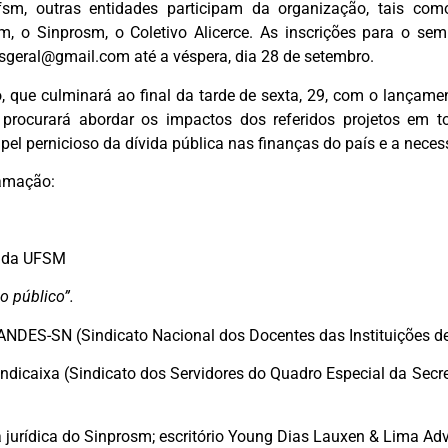
fsm, outras entidades participam da organização, tais com
rm, o Sinprosm, o Coletivo Alicerce. As inscrições para o se
esgeral@gmail.com
até a véspera, dia 28 de setembro.
 que culminará ao final da tarde de sexta, 29, com o lançam
, procurará abordar os impactos dos referidos projetos em t
l pernicioso da dívida pública nas finanças do país e a necess
amação:
o da UFSM
o público”.
 ANDES-SN (Sindicato Nacional dos Docentes das Instituições d
Sindicaixa (Sindicato dos Servidores do Quadro Especial da Secr
a jurídica do Sinprosm; escritório Young Dias Lauxen & Lima A