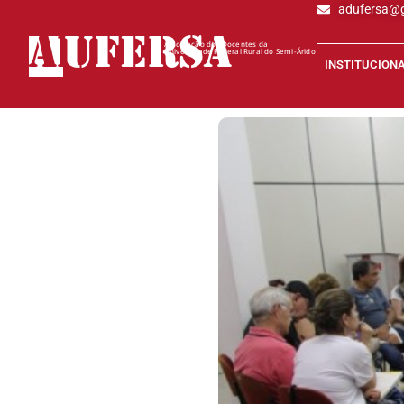
adufersa@
AD
UFERSA
Associação dos Docentes da
Universidade Federal Rural do Semi-Árido
INSTITUCION