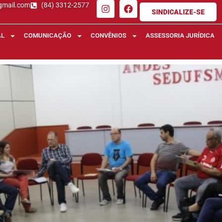
gmail.com
(84) 3312-2577
SINDICALIZE-SE
AL
COMUNICAÇÃO
CONVÊNIOS
ASSESSORIA JURÍDICA