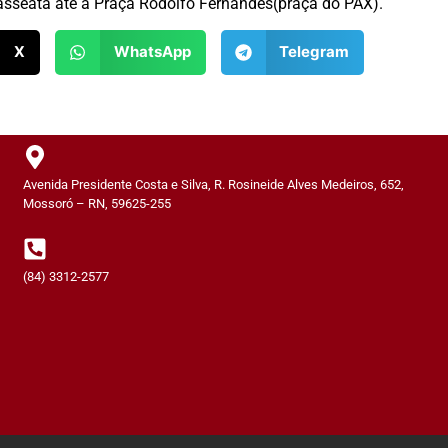
sseata até a Praça Rodolfo Fernandes(praça do PAX).
X
WhatsApp
Telegram
Avenida Presidente Costa e Silva, R. Rosineide Alves Medeiros, 652,
Mossoró – RN, 59625-255
(84) 3312-2577