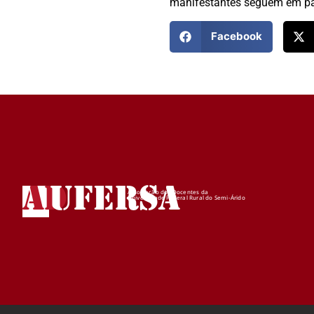
manifestantes seguem em pa
Facebook
AD
UFERSA
Associação dos Docentes da
Universidade Federal Rural do Semi-Árido