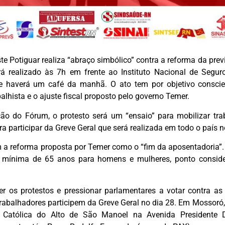
e Potiguar realiza “abraço simbólico” contra a reforma da previ
á realizado às 7h em frente ao Instituto Nacional de Segur
 e haverá um café da manhã. O ato tem por objetivo conscie
alhista e o ajuste fiscal proposto pelo governo Temer.
o do Fórum, o protesto será um “ensaio” para mobilizar tra
ara participar da Greve Geral que será realizada em todo o país 
 a reforma proposta por Temer como o “fim da aposentadoria”. 
e mínima de 65 anos para homens e mulheres, ponto conside
er os protestos e pressionar parlamentares a votar contra a
rabalhadores participem da Greve Geral no dia 28. Em Mossoró,
a Católica do Alto de São Manoel na Avenida Presidente 