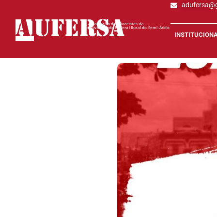
adufersa@
AD
UFERSA
Associação dos Docentes da
Universidade Federal Rural do Semi-Árido
INSTITUCION