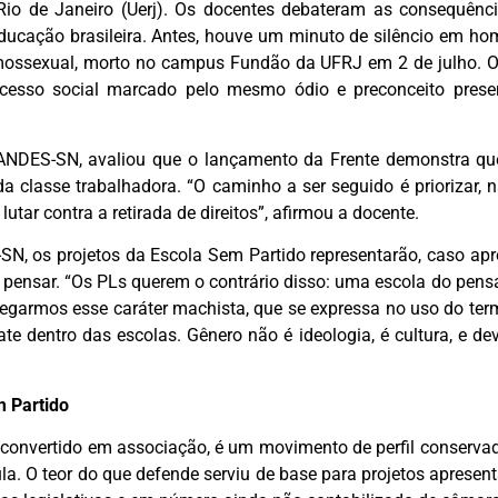
Rio de Janeiro (Uerj). Os docentes debateram as consequênci
ducação brasileira. Antes, houve um minuto de silêncio em 
ossexual, morto no campus Fundão da UFRJ em 2 de julho. O 
esso social marcado pelo mesmo ódio e preconceito presen
o ANDES-SN, avaliou que o lançamento da Frente demonstra qu
da classe trabalhadora. “O caminho a ser seguido é priorizar, 
 lutar contra a retirada de direitos”, afirmou a docente.
SN, os projetos da Escola Sem Partido representarão, caso apr
 pensar. “Os PLs querem o contrário disso: uma escola do pensame
egarmos esse caráter machista, que se expressa no uso do term
ate dentro das escolas. Gênero não é ideologia, é cultura, e de
m Partido
convertido em associação, é um movimento de perfil conservad
la. O teor do que defende serviu de base para projetos aprese