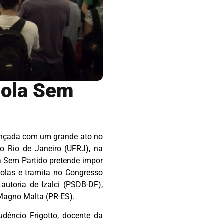
cola Sem
 lançada com um grande ato no
do Rio de Janeiro (UFRJ), na
la Sem Partido pretende impor
colas e tramita no Congresso
utoria de Izalci (PSDB-DF),
Magno Malta (PR-ES).
dêncio Frigotto, docente da