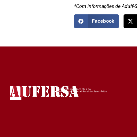
*Com informações de Aduff-SS
Facebook
AD
UFERSA
Associação dos Docentes da
Universidade Federal Rural do Semi-Árido