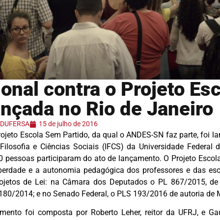
onal contra o Projeto Es
ançada no Rio de Janeiro
 ADUFERSA
15 de julho de 2016
rojeto Escola Sem Partido, da qual o ANDES-SN faz parte, foi
 Filosofia e Ciências Sociais (IFCS) da Universidade Federal 
00 pessoas participaram do ato de lançamento. O Projeto Esco
iberdade e a autonomia pedagógica dos professores e das es
rojetos de Lei: na Câmara dos Deputados o PL 867/2015, de a
80/2014; e no Senado Federal, o PLS 193/2016 de autoria de 
ento foi composta por Roberto Leher, reitor da UFRJ, e Gau