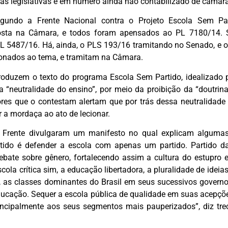
s legislativas e em número ainda não contabilizado de câmara
gundo a Frente Nacional contra o Projeto Escola Sem Part
posta na Câmara, e todos foram apensados ao PL 7180/14. 
L 5487/16. Há, ainda, o PLS 193/16 tramitando no Senado, e 
cionados ao tema, e tramitam na Câmara.
roduzem o texto do programa Escola Sem Partido, idealizado
 “neutralidade do ensino”, por meio da proibição da “doutrin
es que o contestam alertam que por trás dessa neutralidade e
 a mordaça ao ato de lecionar.
 Frente divulgaram um manifesto no qual explicam alguma
tido é defender a escola com apenas um partido. Partido 
ebate sobre gênero, fortalecendo assim a cultura do estupro
ola crítica sim, a educação libertadora, a pluralidade de ideias
 as classes dominantes do Brasil em seus sucessivos govern
ducação. Sequer a escola pública de qualidade em suas acepçõ
rincipalmente aos seus segmentos mais pauperizados”, diz tr