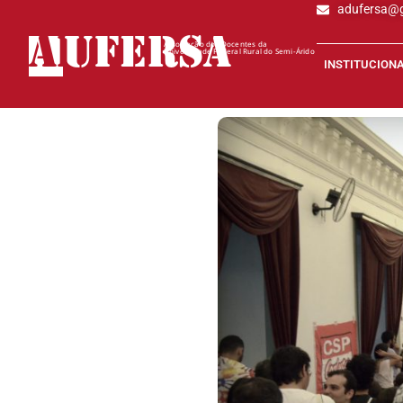
adufersa@
AD
UFERSA
Associação dos Docentes da
Universidade Federal Rural do Semi-Árido
INSTITUCION