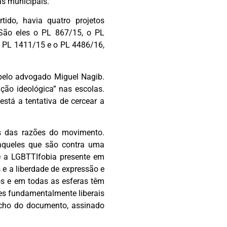
s municipais.
ido, havia quatro projetos
São eles o PL 867/15, o PL
o PL 1411/15 e o PL 4486/16,
 pelo advogado Miguel Nagib.
ação ideológica” nas escolas.
stá a tentativa de cercear a
s das razões do movimento.
daqueles que são contra uma
 e a LGBTTIfobia presente em
 e a liberdade de expressão e
os e em todas as esferas têm
es fundamentalmente liberais
echo do documento, assinado