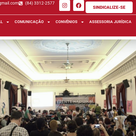
gmail.com
(84) 3312-2577
SINDICALIZE-SE
AL
COMUNICAÇÃO
CONVÊNIOS
ASSESSORIA JURÍDICA