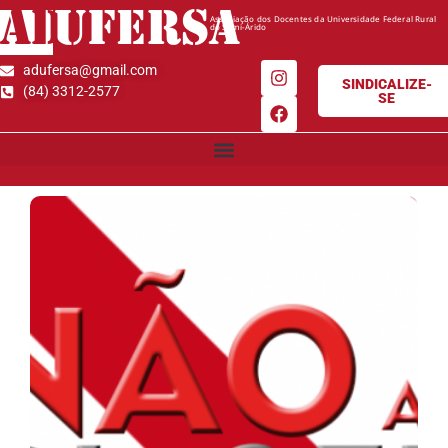
AD
UFERSA
Associação dos Docentes da Universidade Federal Rural
do Semi-Árido
adufersa@gmail.com
SINDICALIZE-
(84) 3312-2577
SE