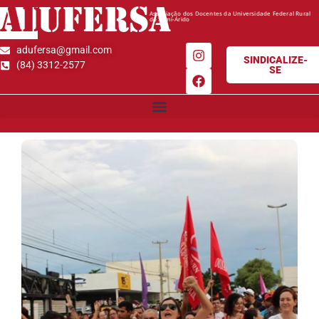
AD
UFERSA
Associação dos Docentes da Universidade Federal Rural
do Semi-Árido
adufersa@gmail.com
SINDICALIZE-
(84) 3312-2577
SE