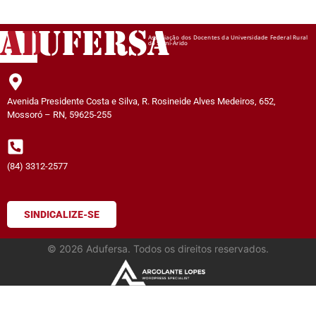
AD
UFERSA
Associação dos Docentes da Universidade Federal Rural
do Semi-Árido
Avenida Presidente Costa e Silva, R. Rosineide Alves Medeiros, 652,
Mossoró – RN, 59625-255
(84) 3312-2577
SINDICALIZE-SE
©
2026
Adufersa. Todos os direitos reservados.