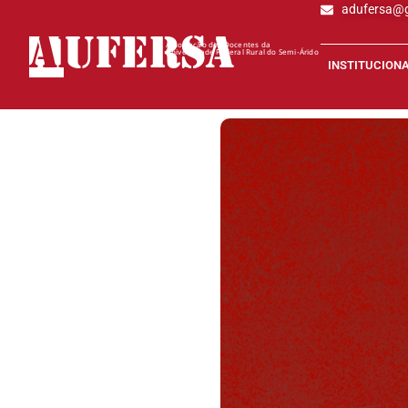
adufersa@
AD
UFERSA
Associação dos Docentes da
Universidade Federal Rural do Semi-Árido
INSTITUCION