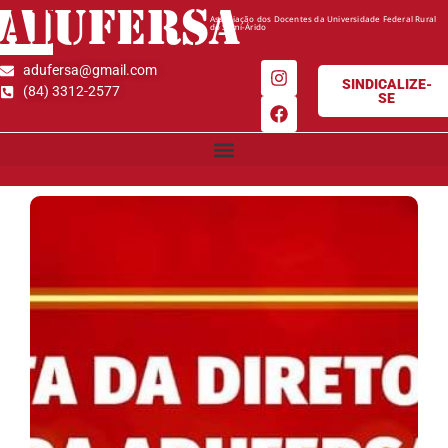
AD
UFERSA
Associação dos Docentes da Universidade Federal Rural
do Semi-Árido
adufersa@gmail.com
SINDICALIZE-
(84) 3312-2577
SE