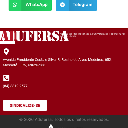
WhatsApp
Telegram
AD
UFERSA
Associação dos Docentes da Universidade Federal Rural
do Semi-Árido
Avenida Presidente Costa e Silva, R. Rosineide Alves Medeiros, 652,
Mossoró – RN, 59625-255
(84) 3312-2577
SINDICALIZE-SE
©
2026
Adufersa. Todos os direitos reservados.