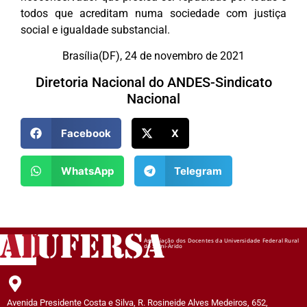
todos que acreditam numa sociedade com justiça
social e igualdade substancial.
Brasília(DF), 24 de novembro de 2021
Diretoria Nacional do ANDES-Sindicato
Nacional
Facebook
X
WhatsApp
Telegram
AD
UFERSA
Associação dos Docentes da Universidade Federal Rural
do Semi-Árido
Avenida Presidente Costa e Silva, R. Rosineide Alves Medeiros, 652,