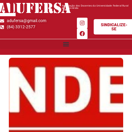
AD
UFERSA
Associação dos Docentes da Universidade Federal Rural
do Semi-Árido
adufersa@gmail.com
SINDICALIZE-
(84) 3312-2577
SE