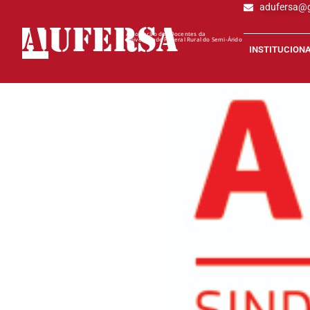
adufersa@
AD
UFERSA
Associação dos Docentes da
Universidade Federal Rural do Semi-Árido
INSTITUCION