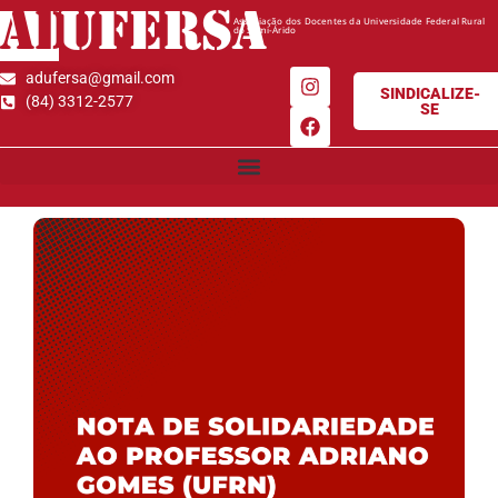
AD
UFERSA
Associação dos Docentes da Universidade Federal Rural
do Semi-Árido
adufersa@gmail.com
SINDICALIZE-
(84) 3312-2577
SE