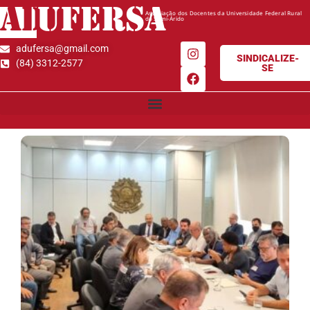
AD
UFERSA
Associação dos Docentes da Universidade Federal Rural
do Semi-Árido
adufersa@gmail.com
SINDICALIZE-
(84) 3312-2577
SE